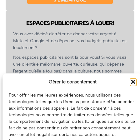
ESPACES PUBLICITAIRES À LOUER!
Vous avez décidé d’arrêter de donner votre argent à
Meta et Google et de dépenser vos budgets publicitaires
localement?
Nos espaces publicitaires sont là pour vous! Si vous visez
une clientèle mélomane, ouverte, curieuse, qui dépense
l’argent qu’elle a (ou pas) dans la culture, nous sommes
un partenaire de choix. En plus, on coûte pas cher!
Gérer le consentement
On prépare une grille tarifaire intéressante et on vous
revient.
Pour offrir les meilleures expériences, nous utilisons des
technologies telles que les témoins pour stocker et/ou accéder
(Oui, on va avoir des tarifs spéciaux pour vous, les
aux informations des appareils. Le fait de consentir à ces
artistes!)
technologies nous permettra de traiter des données telles que
le comportement de navigation ou les ID uniques sur ce site. Le
fait de ne pas consentir ou de retirer son consentement peut
avoir un effet négatif sur certaines caractéristiques et