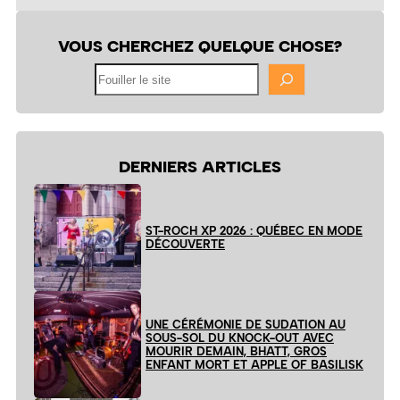
VOUS CHERCHEZ QUELQUE CHOSE?
Fouiller
le
site
DERNIERS ARTICLES
ST-ROCH XP 2026 : QUÉBEC EN MODE
DÉCOUVERTE
UNE CÉRÉMONIE DE SUDATION AU
SOUS-SOL DU KNOCK-OUT AVEC
MOURIR DEMAIN, BHATT, GROS
ENFANT MORT ET APPLE OF BASILISK