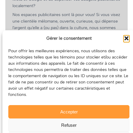
localement?
Nos espaces publicitaires sont là pour vous! Si vous visez
une clientèle mélomane, ouverte, curieuse, qui dépense
l’argent qu’elle a (ou pas) dans la culture, nous sommes
un partenaire de choix. En plus, on coûte pas cher!
Gérer le consentement
On prépare une grille tarifaire intéressante et on vous
revient.
Pour offrir les meilleures expériences, nous utilisons des
technologies telles que les témoins pour stocker et/ou accéder
(Oui, on va avoir des tarifs spéciaux pour vous, les
aux informations des appareils. Le fait de consentir à ces
artistes!)
technologies nous permettra de traiter des données telles que
le comportement de navigation ou les ID uniques sur ce site. Le
fait de ne pas consentir ou de retirer son consentement peut
avoir un effet négatif sur certaines caractéristiques et
fonctions.
Accepter
Refuser