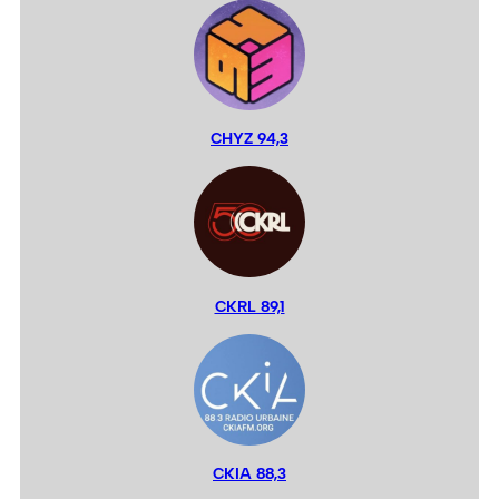
CHYZ 94,3
CKRL 89,1
CKIA 88,3