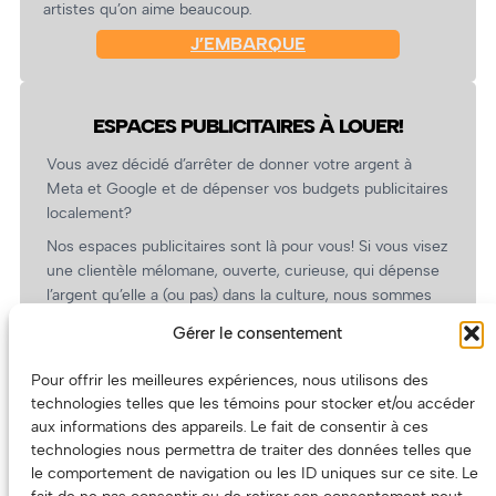
artistes qu’on aime beaucoup.
J’EMBARQUE
ESPACES PUBLICITAIRES À LOUER!
Vous avez décidé d’arrêter de donner votre argent à
Meta et Google et de dépenser vos budgets publicitaires
localement?
Nos espaces publicitaires sont là pour vous! Si vous visez
une clientèle mélomane, ouverte, curieuse, qui dépense
l’argent qu’elle a (ou pas) dans la culture, nous sommes
un partenaire de choix. En plus, on coûte pas cher!
Gérer le consentement
On prépare une grille tarifaire intéressante et on vous
revient.
Pour offrir les meilleures expériences, nous utilisons des
technologies telles que les témoins pour stocker et/ou accéder
(Oui, on va avoir des tarifs spéciaux pour vous, les
aux informations des appareils. Le fait de consentir à ces
artistes!)
technologies nous permettra de traiter des données telles que
le comportement de navigation ou les ID uniques sur ce site. Le