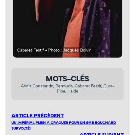
Cabaret Festif - Photo : Jacques Boivin
Cur
MOTS-CLÉS
Anaïs Constantin
, 
Bermuda
, 
Cabaret Festif
, 
Cure-
Pipe
, 
Halde
ARTICLE PRÉCÉDENT
UN IMPÉRIAL PLEIN À CRAQUER POUR UN GAB BOUCHARD
SURVOLTÉ !
ARTICLE SUIVANT