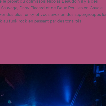
e le projet du dolmissois Nicolas Beaudoin il y a des
Sauvage, Dany Placard et de Deux Pouilles en Cavale
haker des plus funky et vous avez un des supergroupes le
 au funk rock en passant par des tonalités