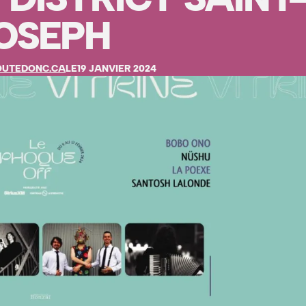
OSEPH
OUTEDONC.CA
LE
19 JANVIER 2024