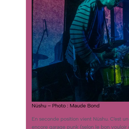
Nüshu – Photo : Maude Bond
En seconde position vient Nüshu. C’est u
encore garage punk (selon le bon vouloir 