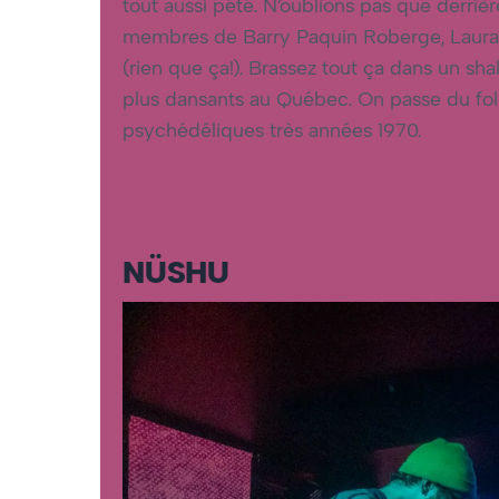
tout aussi pété. N’oublions pas que derrièr
membres de Barry Paquin Roberge, Laura 
(rien que ça!). Brassez tout ça dans un s
plus dansants au Québec. On passe du folk
psychédéliques très années 1970.
NÜSHU