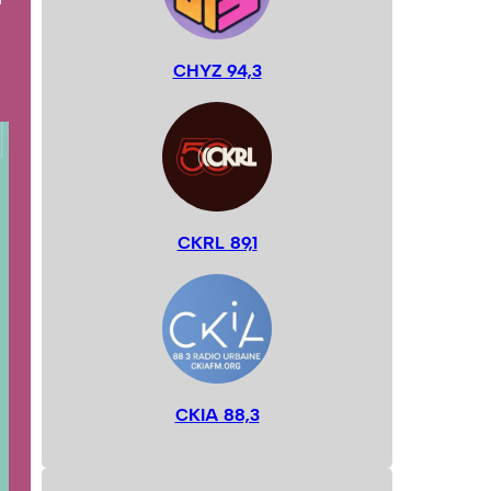
CHYZ 94,3
CKRL 89,1
CKIA 88,3