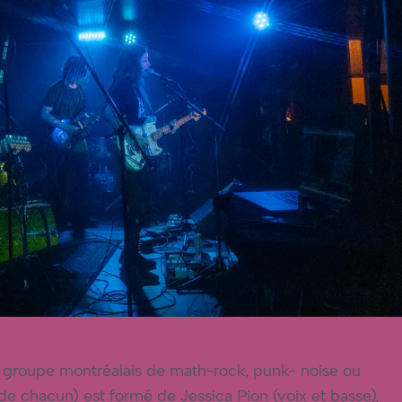
n groupe montréalais de math-rock, punk- noise ou
de chacun) est formé de Jessica Pion (voix et basse),