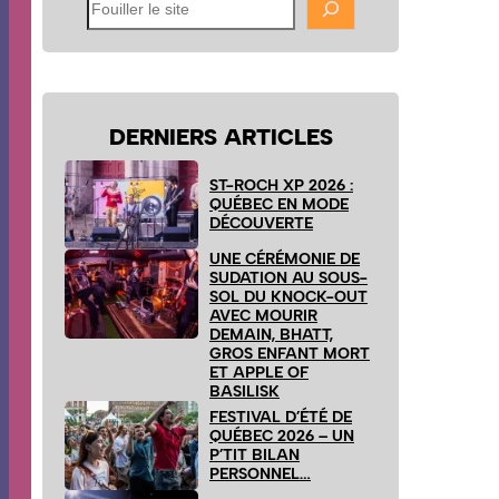
Fouiller
le
site
DERNIERS ARTICLES
ST-ROCH XP 2026 :
QUÉBEC EN MODE
DÉCOUVERTE
UNE CÉRÉMONIE DE
SUDATION AU SOUS-
SOL DU KNOCK-OUT
AVEC MOURIR
DEMAIN, BHATT,
GROS ENFANT MORT
ET APPLE OF
BASILISK
FESTIVAL D’ÉTÉ DE
QUÉBEC 2026 – UN
P’TIT BILAN
PERSONNEL…