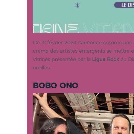
Ce 12 février 2024 s’annonce comme une so
crème des artistes émergents se mettre en v
vitrines présentée par la
Ligue Rock
au Dis
oreilles.
BOBO ONO