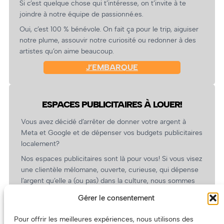
Si c’est quelque chose qui t’intéresse, on t’invite à te
joindre à notre équipe de passionné.es.
Oui, c’est 100 % bénévole. On fait ça pour le trip, aiguiser
notre plume, assouvir notre curiosité ou redonner à des
artistes qu’on aime beaucoup.
J’EMBARQUE
ESPACES PUBLICITAIRES À LOUER!
Vous avez décidé d’arrêter de donner votre argent à
Meta et Google et de dépenser vos budgets publicitaires
localement?
Nos espaces publicitaires sont là pour vous! Si vous visez
une clientèle mélomane, ouverte, curieuse, qui dépense
l’argent qu’elle a (ou pas) dans la culture, nous sommes
un partenaire de choix. En plus, on coûte pas cher!
Gérer le consentement
On prépare une grille tarifaire intéressante et on vous
revient.
Pour offrir les meilleures expériences, nous utilisons des