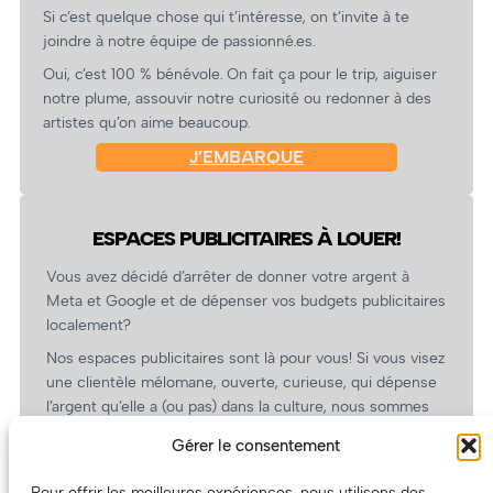
Si c’est quelque chose qui t’intéresse, on t’invite à te
joindre à notre équipe de passionné.es.
Oui, c’est 100 % bénévole. On fait ça pour le trip, aiguiser
notre plume, assouvir notre curiosité ou redonner à des
artistes qu’on aime beaucoup.
J’EMBARQUE
ESPACES PUBLICITAIRES À LOUER!
Vous avez décidé d’arrêter de donner votre argent à
Meta et Google et de dépenser vos budgets publicitaires
localement?
Nos espaces publicitaires sont là pour vous! Si vous visez
une clientèle mélomane, ouverte, curieuse, qui dépense
l’argent qu’elle a (ou pas) dans la culture, nous sommes
un partenaire de choix. En plus, on coûte pas cher!
Gérer le consentement
On prépare une grille tarifaire intéressante et on vous
revient.
Pour offrir les meilleures expériences, nous utilisons des