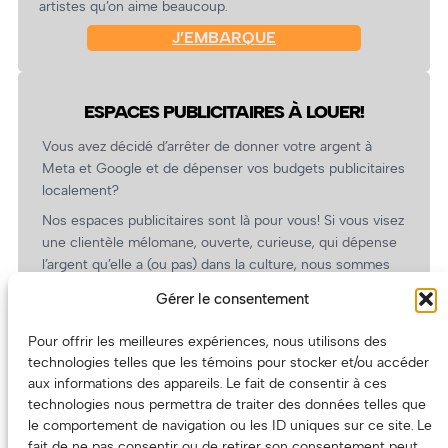
artistes qu’on aime beaucoup.
J’EMBARQUE
ESPACES PUBLICITAIRES À LOUER!
Vous avez décidé d’arrêter de donner votre argent à
Meta et Google et de dépenser vos budgets publicitaires
localement?
Nos espaces publicitaires sont là pour vous! Si vous visez
une clientèle mélomane, ouverte, curieuse, qui dépense
l’argent qu’elle a (ou pas) dans la culture, nous sommes
un partenaire de choix. En plus, on coûte pas cher!
Gérer le consentement
On prépare une grille tarifaire intéressante et on vous
revient.
Pour offrir les meilleures expériences, nous utilisons des
technologies telles que les témoins pour stocker et/ou accéder
(Oui, on va avoir des tarifs spéciaux pour vous, les
aux informations des appareils. Le fait de consentir à ces
artistes!)
technologies nous permettra de traiter des données telles que
le comportement de navigation ou les ID uniques sur ce site. Le
fait de ne pas consentir ou de retirer son consentement peut