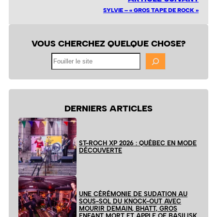
SYLVIE – « GROS TAPE DE ROCK »
VOUS CHERCHEZ QUELQUE CHOSE?
Fouiller
le
site
DERNIERS ARTICLES
ST-ROCH XP 2026 : QUÉBEC EN MODE
DÉCOUVERTE
UNE CÉRÉMONIE DE SUDATION AU
SOUS-SOL DU KNOCK-OUT AVEC
MOURIR DEMAIN, BHATT, GROS
ENFANT MORT ET APPLE OF BASILISK