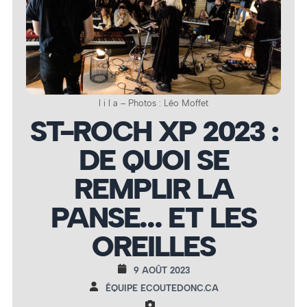
l i l a – Photos : Léo Moffet
ST-ROCH XP 2023 :
DE QUOI SE
REMPLIR LA
PANSE… ET LES
OREILLES
9 AOÛT 2023
ÉQUIPE ECOUTEDONC.CA