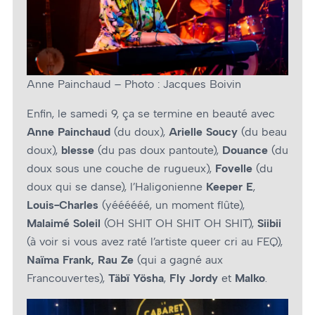
Anne Painchaud – Photo : Jacques Boivin
Enfin, le samedi 9, ça se termine en beauté avec
Anne Painchaud
(du doux),
Arielle Soucy
(du beau
doux),
blesse
(du pas doux pantoute),
Douance
(du
doux sous une couche de rugueux),
Fovelle
(du
doux qui se danse), l’Haligonienne
Keeper E
,
Louis-Charles
(yéééééé, un moment flûte),
Malaimé Soleil
(OH SHIT OH SHIT OH SHIT),
Siibii
(à voir si vous avez raté l’artiste queer cri au FEQ),
Naïma Frank, Rau Ze
(qui a gagné aux
Francouvertes),
Täbï Yösha
,
Fly Jordy
et
Malko
.