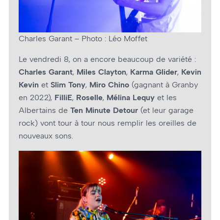
Charles Garant – Photo : Léo Moffet
Le vendredi 8, on a encore beaucoup de variété :
Charles Garant
,
Miles Clayton
,
Karma Glider
,
Kevin
Kevin
et
Slim Tony
,
Miro Chino
(gagnant à Granby
en 2022),
FilliE
,
Roselle
,
Mélina Lequy
et les
Albertains de
Ten Minute Detour
(et leur garage
rock) vont tour à tour nous remplir les oreilles de
nouveaux sons.