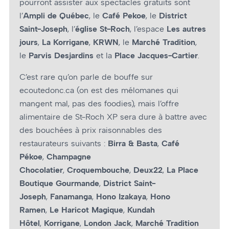
pourront assister aux spectacles gratuits sont
l’
Ampli de Québec
, le
Café Pekoe
, le
District
Saint-Joseph
, l’
église St-Roch
, l’espace
Les autres
jours
,
La Korrigane
,
KRWN
, le
Marché Tradition
,
le
Parvis Desjardins
et la
Place Jacques-Cartier
.
C’est rare qu’on parle de bouffe sur
ecoutedonc.ca (on est des mélomanes qui
mangent mal, pas des foodies), mais l’offre
alimentaire de St-Roch XP sera dure à battre avec
des bouchées à prix raisonnables des
restaurateurs suivants :
Birra & Basta
,
Café
Pékoe
,
Champagne
Chocolatier
,
Croquembouche
,
Deux22
,
La Place
Boutique Gourmande
,
District Saint-
Joseph
,
Fanamanga
,
Hono Izakaya
,
Hono
Ramen
,
Le Haricot Magique
,
Kundah
Hôtel
,
Korrigane
,
London Jack
,
Marché Tradition