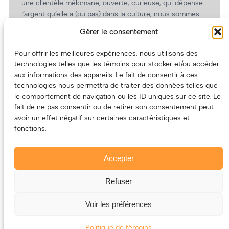
une clientèle mélomane, ouverte, curieuse, qui dépense
l’argent qu’elle a (ou pas) dans la culture, nous sommes
un partenaire de choix. En plus, on coûte pas cher!
Gérer le consentement
On prépare une grille tarifaire intéressante et on vous
revient.
Pour offrir les meilleures expériences, nous utilisons des
technologies telles que les témoins pour stocker et/ou accéder
(Oui, on va avoir des tarifs spéciaux pour vous, les
aux informations des appareils. Le fait de consentir à ces
artistes!)
technologies nous permettra de traiter des données telles que
le comportement de navigation ou les ID uniques sur ce site. Le
fait de ne pas consentir ou de retirer son consentement peut
avoir un effet négatif sur certaines caractéristiques et
fonctions.
Accepter
Refuser
© 2011-2025 – ECOUTEDONC.CA
Le contenu (texte et photos) appartient à ses créatrices et
Voir les préférences
créateurs.
Politique de témoins