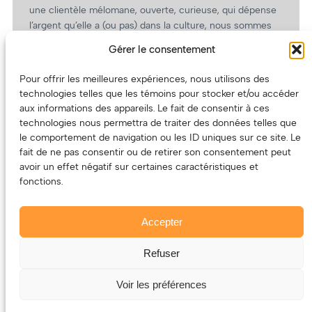
une clientèle mélomane, ouverte, curieuse, qui dépense
l’argent qu’elle a (ou pas) dans la culture, nous sommes
un partenaire de choix. En plus, on coûte pas cher!
Gérer le consentement
On prépare une grille tarifaire intéressante et on vous
revient.
Pour offrir les meilleures expériences, nous utilisons des
technologies telles que les témoins pour stocker et/ou accéder
(Oui, on va avoir des tarifs spéciaux pour vous, les
aux informations des appareils. Le fait de consentir à ces
artistes!)
technologies nous permettra de traiter des données telles que
le comportement de navigation ou les ID uniques sur ce site. Le
fait de ne pas consentir ou de retirer son consentement peut
avoir un effet négatif sur certaines caractéristiques et
fonctions.
Accepter
Refuser
© 2011-2025 – ECOUTEDONC.CA
Le contenu (texte et photos) appartient à ses créatrices et
Voir les préférences
créateurs.