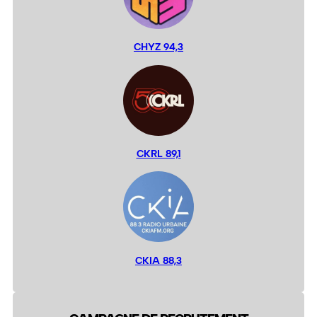
CHYZ 94,3
CKRL 89,1
CKIA 88,3