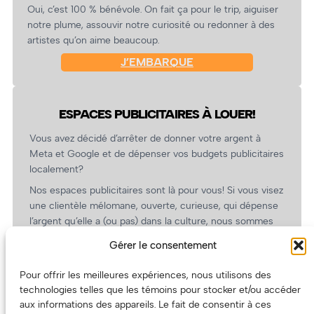
Oui, c’est 100 % bénévole. On fait ça pour le trip, aiguiser
notre plume, assouvir notre curiosité ou redonner à des
artistes qu’on aime beaucoup.
J’EMBARQUE
ESPACES PUBLICITAIRES À LOUER!
Vous avez décidé d’arrêter de donner votre argent à
Meta et Google et de dépenser vos budgets publicitaires
localement?
Nos espaces publicitaires sont là pour vous! Si vous visez
une clientèle mélomane, ouverte, curieuse, qui dépense
l’argent qu’elle a (ou pas) dans la culture, nous sommes
un partenaire de choix. En plus, on coûte pas cher!
Gérer le consentement
On prépare une grille tarifaire intéressante et on vous
revient.
Pour offrir les meilleures expériences, nous utilisons des
technologies telles que les témoins pour stocker et/ou accéder
(Oui, on va avoir des tarifs spéciaux pour vous, les
aux informations des appareils. Le fait de consentir à ces
artistes!)