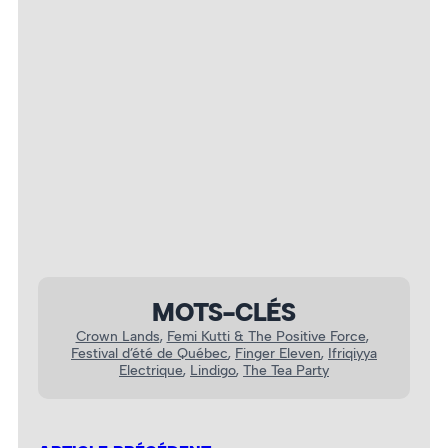
Ifriqiyya Electrique – Photo : Jacques Boivin
MOTS-CLÉS
Crown Lands
, 
Femi Kutti & The Positive Force
, 
Festival d’été de Québec
, 
Finger Eleven
, 
Ifriqiyya
Electrique
, 
Lindigo
, 
The Tea Party