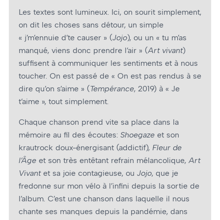
Les textes sont lumineux. Ici, on sourit simplement,
on dit les choses sans détour, un simple
« j’m’ennuie d’te causer » (
Jojo
), ou un « tu m’as
manqué, viens donc prendre l’air » (
Art vivant
)
suffisent à communiquer les sentiments et à nous
toucher. On est passé de « On est pas rendus à se
dire qu’on s’aime » (
Tempérance
, 2019) à « Je
t’aime », tout simplement.
Chaque chanson prend vite sa place dans la
mémoire au fil des écoutes:
Shoegaze
et son
krautrock doux-énergisant (addictif),
Fleur de
l’Âge
et son très entêtant refrain mélancolique,
Art
Vivant
et sa joie contagieuse, ou
Jojo
, que je
fredonne sur mon vélo à l’infini depuis la sortie de
l’album. C’est une chanson dans laquelle il nous
chante ses manques depuis la pandémie, dans