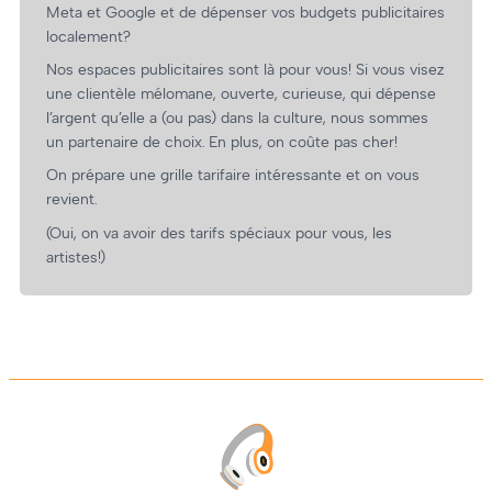
Meta et Google et de dépenser vos budgets publicitaires
localement?
Nos espaces publicitaires sont là pour vous! Si vous visez
une clientèle mélomane, ouverte, curieuse, qui dépense
l’argent qu’elle a (ou pas) dans la culture, nous sommes
un partenaire de choix. En plus, on coûte pas cher!
On prépare une grille tarifaire intéressante et on vous
revient.
(Oui, on va avoir des tarifs spéciaux pour vous, les
artistes!)