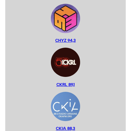
CHYZ 94,3
CKRL 89,1
CKIA 88,3