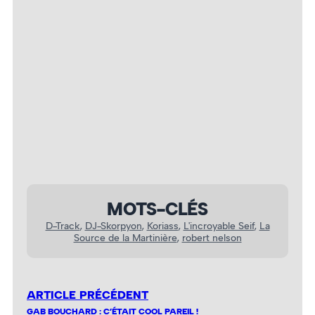
D-Track – Photo : Quest Dreamland
MOTS-CLÉS
D-Track
, 
DJ-Skorpyon
, 
Koriass
, 
L'incroyable Seif
, 
La
Source de la Martinière
, 
robert nelson
ARTICLE PRÉCÉDENT
GAB BOUCHARD : C’ÉTAIT COOL PAREIL !