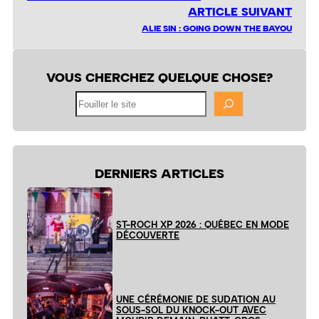
ARTICLE SUIVANT
ALIE SIN : GOING DOWN THE BAYOU
VOUS CHERCHEZ QUELQUE CHOSE?
Fouiller
le
site
DERNIERS ARTICLES
ST-ROCH XP 2026 : QUÉBEC EN MODE
DÉCOUVERTE
UNE CÉRÉMONIE DE SUDATION AU
SOUS-SOL DU KNOCK-OUT AVEC