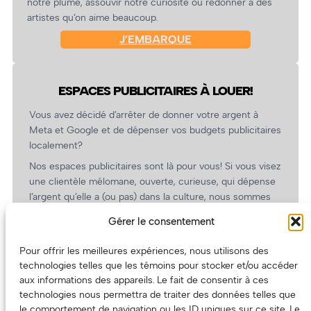
notre plume, assouvir notre curiosité ou redonner à des
artistes qu’on aime beaucoup.
J’EMBARQUE
ESPACES PUBLICITAIRES À LOUER!
Vous avez décidé d’arrêter de donner votre argent à
Meta et Google et de dépenser vos budgets publicitaires
localement?
Nos espaces publicitaires sont là pour vous! Si vous visez
une clientèle mélomane, ouverte, curieuse, qui dépense
l’argent qu’elle a (ou pas) dans la culture, nous sommes
un partenaire de choix. En plus, on coûte pas cher!
Gérer le consentement
On prépare une grille tarifaire intéressante et on vous
revient.
Pour offrir les meilleures expériences, nous utilisons des
technologies telles que les témoins pour stocker et/ou accéder
(Oui, on va avoir des tarifs spéciaux pour vous, les
aux informations des appareils. Le fait de consentir à ces
artistes!)
technologies nous permettra de traiter des données telles que
le comportement de navigation ou les ID uniques sur ce site. Le