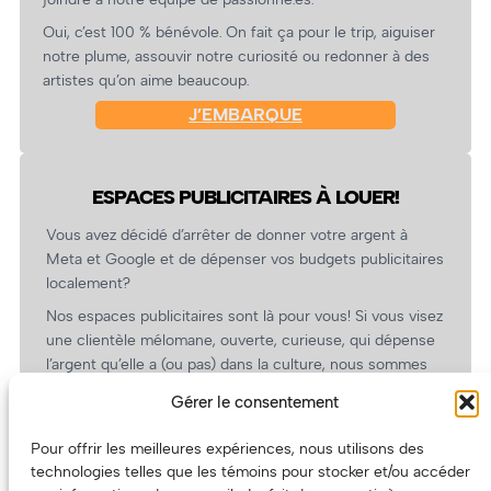
Oui, c’est 100 % bénévole. On fait ça pour le trip, aiguiser
notre plume, assouvir notre curiosité ou redonner à des
artistes qu’on aime beaucoup.
J’EMBARQUE
ESPACES PUBLICITAIRES À LOUER!
Vous avez décidé d’arrêter de donner votre argent à
Meta et Google et de dépenser vos budgets publicitaires
localement?
Nos espaces publicitaires sont là pour vous! Si vous visez
une clientèle mélomane, ouverte, curieuse, qui dépense
l’argent qu’elle a (ou pas) dans la culture, nous sommes
un partenaire de choix. En plus, on coûte pas cher!
Gérer le consentement
On prépare une grille tarifaire intéressante et on vous
revient.
Pour offrir les meilleures expériences, nous utilisons des
technologies telles que les témoins pour stocker et/ou accéder
(Oui, on va avoir des tarifs spéciaux pour vous, les