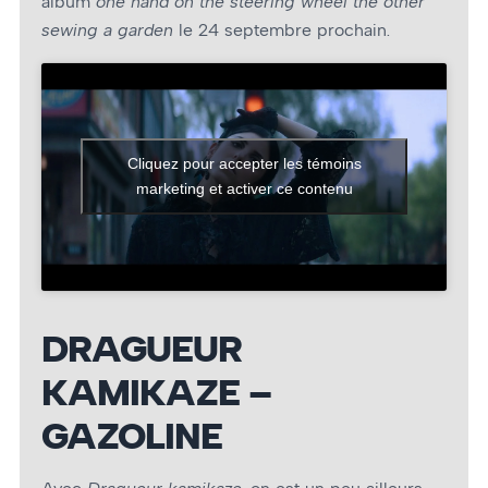
album
one hand on the steering wheel the other
sewing a garden
le 24 septembre prochain.
Cliquez pour accepter les témoins
marketing et activer ce contenu
DRAGUEUR
KAMIKAZE –
GAZOLINE