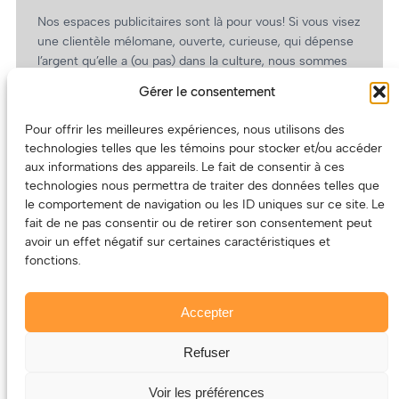
Nos espaces publicitaires sont là pour vous! Si vous visez
une clientèle mélomane, ouverte, curieuse, qui dépense
l’argent qu’elle a (ou pas) dans la culture, nous sommes
un partenaire de choix. En plus, on coûte pas cher!
Gérer le consentement
On prépare une grille tarifaire intéressante et on vous
revient.
Pour offrir les meilleures expériences, nous utilisons des
technologies telles que les témoins pour stocker et/ou accéder
(Oui, on va avoir des tarifs spéciaux pour vous, les
aux informations des appareils. Le fait de consentir à ces
artistes!)
technologies nous permettra de traiter des données telles que
le comportement de navigation ou les ID uniques sur ce site. Le
fait de ne pas consentir ou de retirer son consentement peut
avoir un effet négatif sur certaines caractéristiques et
fonctions.
Accepter
Refuser
© 2011-2025 – ECOUTEDONC.CA
Le contenu (texte et photos) appartient à ses créatrices et
Voir les préférences
créateurs.