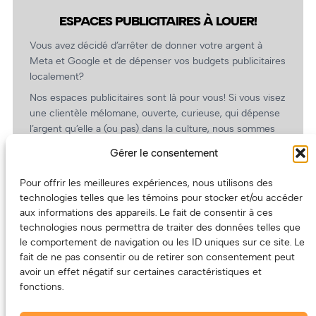
ESPACES PUBLICITAIRES À LOUER!
Vous avez décidé d’arrêter de donner votre argent à
Meta et Google et de dépenser vos budgets publicitaires
localement?
Nos espaces publicitaires sont là pour vous! Si vous visez
une clientèle mélomane, ouverte, curieuse, qui dépense
l’argent qu’elle a (ou pas) dans la culture, nous sommes
un partenaire de choix. En plus, on coûte pas cher!
Gérer le consentement
On prépare une grille tarifaire intéressante et on vous
revient.
Pour offrir les meilleures expériences, nous utilisons des
technologies telles que les témoins pour stocker et/ou accéder
(Oui, on va avoir des tarifs spéciaux pour vous, les
aux informations des appareils. Le fait de consentir à ces
artistes!)
technologies nous permettra de traiter des données telles que
le comportement de navigation ou les ID uniques sur ce site. Le
fait de ne pas consentir ou de retirer son consentement peut
avoir un effet négatif sur certaines caractéristiques et
fonctions.