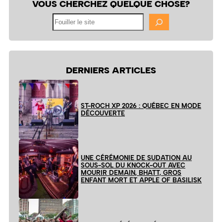
VOUS CHERCHEZ QUELQUE CHOSE?
Fouiller
le
site
DERNIERS ARTICLES
ST-ROCH XP 2026 : QUÉBEC EN MODE
DÉCOUVERTE
UNE CÉRÉMONIE DE SUDATION AU
SOUS-SOL DU KNOCK-OUT AVEC
MOURIR DEMAIN, BHATT, GROS
ENFANT MORT ET APPLE OF BASILISK