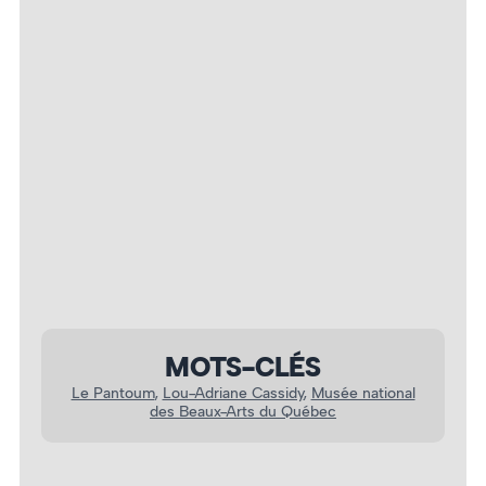
Lou-Adrianne Cassidy, beaux-arts, pantoum.
MOTS-CLÉS
Le Pantoum
, 
Lou-Adriane Cassidy
, 
Musée national
des Beaux-Arts du Québec