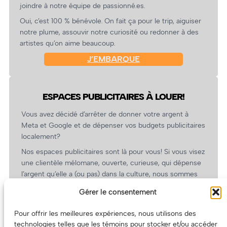
joindre à notre équipe de passionné.es.
Oui, c’est 100 % bénévole. On fait ça pour le trip, aiguiser
notre plume, assouvir notre curiosité ou redonner à des
artistes qu’on aime beaucoup.
J’EMBARQUE
ESPACES PUBLICITAIRES À LOUER!
Vous avez décidé d’arrêter de donner votre argent à
Meta et Google et de dépenser vos budgets publicitaires
localement?
Nos espaces publicitaires sont là pour vous! Si vous visez
une clientèle mélomane, ouverte, curieuse, qui dépense
l’argent qu’elle a (ou pas) dans la culture, nous sommes
un partenaire de choix. En plus, on coûte pas cher!
Gérer le consentement
On prépare une grille tarifaire intéressante et on vous
revient.
Pour offrir les meilleures expériences, nous utilisons des
technologies telles que les témoins pour stocker et/ou accéder
(Oui, on va avoir des tarifs spéciaux pour vous, les