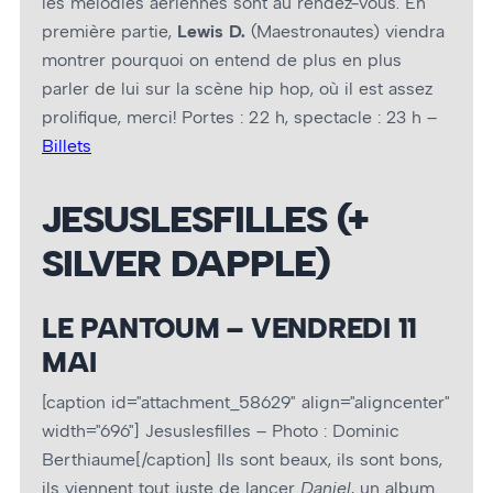
les mélodies aériennes sont au rendez-vous. En
première partie,
Lewis D.
(Maestronautes) viendra
montrer pourquoi on entend de plus en plus
parler de lui sur la scène hip hop, où il est assez
prolifique, merci! Portes : 22 h, spectacle : 23 h –
Billets
JESUSLESFILLES (+
SILVER DAPPLE)
LE PANTOUM – VENDREDI 11
MAI
[caption id="attachment_58629" align="aligncenter"
width="696"]
Jesuslesfilles – Photo : Dominic
Berthiaume[/caption] Ils sont beaux, ils sont bons,
ils viennent tout juste de lancer
Daniel
, un album