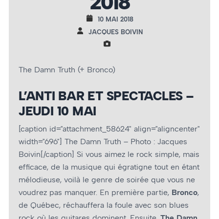
2018
10 MAI 2018
JACQUES BOIVIN
The Damn Truth (+ Bronco)
L’ANTI BAR ET SPECTACLES –
JEUDI 10 MAI
[caption id="attachment_58624" align="aligncenter"
width="696"]
The Damn Truth – Photo : Jacques
Boivin[/caption] Si vous aimez le rock simple, mais
efficace, de la musique qui égratigne tout en étant
mélodieuse, voilà le genre de soirée que vous ne
voudrez pas manquer. En première partie,
Bronco
,
de Québec, réchauffera la foule avec son blues
rock où les guitares dominent. Ensuite,
The Damn