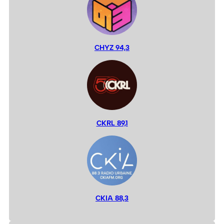
CHYZ 94,3
CKRL 89,1
CKIA 88,3