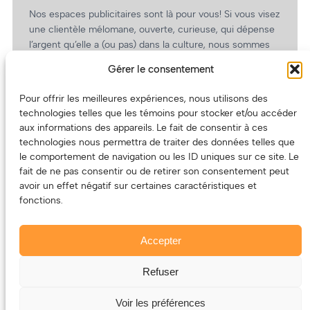
Nos espaces publicitaires sont là pour vous! Si vous visez
une clientèle mélomane, ouverte, curieuse, qui dépense
l’argent qu’elle a (ou pas) dans la culture, nous sommes
un partenaire de choix. En plus, on coûte pas cher!
Gérer le consentement
On prépare une grille tarifaire intéressante et on vous
revient.
Pour offrir les meilleures expériences, nous utilisons des
technologies telles que les témoins pour stocker et/ou accéder
(Oui, on va avoir des tarifs spéciaux pour vous, les
aux informations des appareils. Le fait de consentir à ces
artistes!)
technologies nous permettra de traiter des données telles que
le comportement de navigation ou les ID uniques sur ce site. Le
fait de ne pas consentir ou de retirer son consentement peut
avoir un effet négatif sur certaines caractéristiques et
fonctions.
Accepter
Refuser
© 2011-2025 – ECOUTEDONC.CA
Le contenu (texte et photos) appartient à ses créatrices et
Voir les préférences
créateurs.