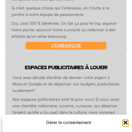
Si c’est quelque chose qui t’intéresse, on t’invite à te
joindre à notre équipe de passionné.es.
Oui, c’est 100 % bénévole. On fait ça pour le trip, aiguiser
notre plume, assouvir notre curiosité ou redonner à des
artistes qu’on aime beaucoup.
J’EMBARQUE
ESPACES PUBLICITAIRES À LOUER!
Vous avez décidé d’arrêter de donner votre argent à
Meta et Google et de dépenser vos budgets publicitaires
localement?
Nos espaces publicitaires sont là pour vous! Si vous visez
une clientèle mélomane, ouverte, curieuse, qui dépense
l’argent qu’elle a (ou pas) dans la culture, nous sommes
un partenaire de choix. En plus, on coûte pas cher!
Gérer le consentement
On prépare une grille tarifaire intéressante et on vous