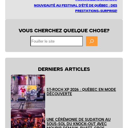
NOUVEAUTÉ AU FESTIVAL D'ÉTÉ DE QUÉBEC : DES
PRESTATIONS-SURPRISE!
VOUS CHERCHEZ QUELQUE CHOSE?
Fouiller
le
site
DERNIERS ARTICLES
ST-ROCH XP 2026 : QUÉBEC EN MODE
DÉCOUVERTE
UNE CÉRÉMONIE DE SUDATION AU
SOUS-SOL DU KNOCK-OUT AVEC