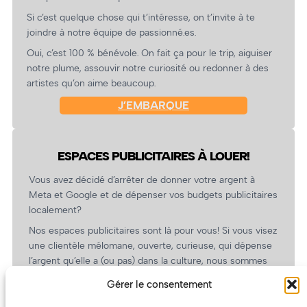
Si c’est quelque chose qui t’intéresse, on t’invite à te
joindre à notre équipe de passionné.es.
Oui, c’est 100 % bénévole. On fait ça pour le trip, aiguiser
notre plume, assouvir notre curiosité ou redonner à des
artistes qu’on aime beaucoup.
J’EMBARQUE
ESPACES PUBLICITAIRES À LOUER!
Vous avez décidé d’arrêter de donner votre argent à
Meta et Google et de dépenser vos budgets publicitaires
localement?
Nos espaces publicitaires sont là pour vous! Si vous visez
une clientèle mélomane, ouverte, curieuse, qui dépense
l’argent qu’elle a (ou pas) dans la culture, nous sommes
un partenaire de choix. En plus, on coûte pas cher!
Gérer le consentement
On prépare une grille tarifaire intéressante et on vous