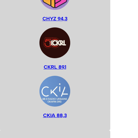
CHYZ 94,3
CKRL 89,1
CKIA 88,3