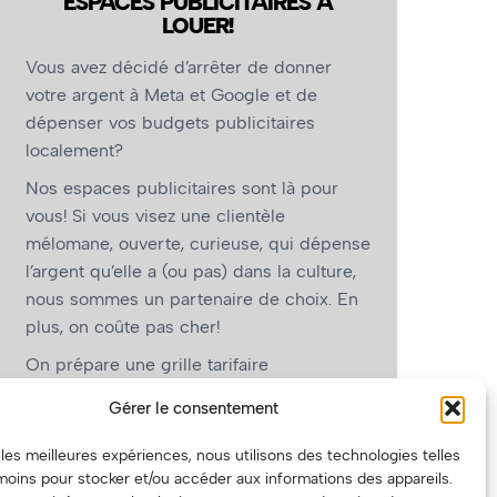
ESPACES PUBLICITAIRES À
LOUER!
Vous avez décidé d’arrêter de donner
votre argent à Meta et Google et de
dépenser vos budgets publicitaires
localement?
Nos espaces publicitaires sont là pour
vous! Si vous visez une clientèle
mélomane, ouverte, curieuse, qui dépense
l’argent qu’elle a (ou pas) dans la culture,
nous sommes un partenaire de choix. En
plus, on coûte pas cher!
On prépare une grille tarifaire
intéressante et on vous revient.
Gérer le consentement
(Oui, on va avoir des tarifs spéciaux pour
r les meilleures expériences, nous utilisons des technologies telles
vous, les artistes!)
moins pour stocker et/ou accéder aux informations des appareils.