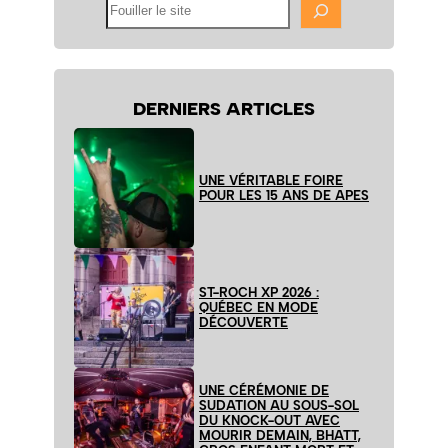
Fouiller
le
site
DERNIERS ARTICLES
UNE VÉRITABLE FOIRE
POUR LES 15 ANS DE APES
ST-ROCH XP 2026 :
QUÉBEC EN MODE
DÉCOUVERTE
UNE CÉRÉMONIE DE
SUDATION AU SOUS-SOL
DU KNOCK-OUT AVEC
MOURIR DEMAIN, BHATT,