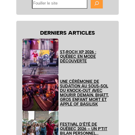
Fouiller
le
site
DERNIERS ARTICLES
ST-ROCH XP 2026 :
QUÉBEC EN MODE
DÉCOUVERTE
UNE CÉRÉMONIE DE
SUDATION AU SOUS-SOL
DU KNOCK-OUT AVEC
MOURIR DEMAIN, BHATT,
GROS ENFANT MORT ET
APPLE OF BASILISK
FESTIVAL D’ÉTÉ DE
QUÉBEC 2026 – UN P’TIT
BILAN PERSONNEL…