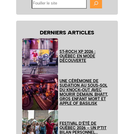
Fouiller
le
site
DERNIERS ARTICLES
ST-ROCH XP 2026 :
QUÉBEC EN MODE
DÉCOUVERTE
UNE CÉRÉMONIE DE
SUDATION AU SOUS-SOL
DU KNOCK-OUT AVEC
MOURIR DEMAIN, BHATT,
GROS ENFANT MORT ET
APPLE OF BASILISK
FESTIVAL D’ÉTÉ DE
QUÉBEC 2026 – UN P’TIT
BILAN PERSONNEL…