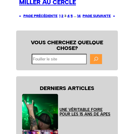
MILLER AU CERCLE
«
PAGE PRÉCÉDENTE
1
2
3
4
5
…
14
PAGE SUIVANTE
»
VOUS CHERCHEZ QUELQUE
CHOSE?
Fouiller
le
site
DERNIERS ARTICLES
UNE VÉRITABLE FOIRE
POUR LES 15 ANS DE APES