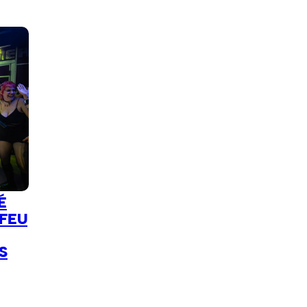
É
 FEU
S