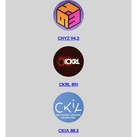
CHYZ 94,3
CKRL 89,1
CKIA 88,3