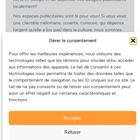
localement?
Nos espaces publicitaires sont là pour vous! Si vous visez
une clientèle mélomane, ouverte, curieuse, qui dépense
l’argent qu’elle a (ou pas) dans la culture, nous sommes
un partenaire de choix. En plus, on coûte pas cher!
Gérer le consentement
On prépare une grille tarifaire intéressante et on vous
revient.
Pour offrir les meilleures expériences, nous utilisons des
technologies telles que les témoins pour stocker et/ou accéder
(Oui, on va avoir des tarifs spéciaux pour vous, les
aux informations des appareils. Le fait de consentir à ces
artistes!)
technologies nous permettra de traiter des données telles que
le comportement de navigation ou les ID uniques sur ce site. Le
fait de ne pas consentir ou de retirer son consentement peut
avoir un effet négatif sur certaines caractéristiques et
fonctions.
Accepter
Refuser