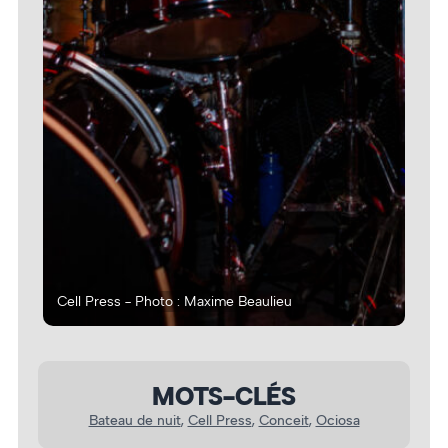
Cell Press - Photo : Maxime Beaulieu
Cel
MOTS-CLÉS
Bateau de nuit
, 
Cell Press
, 
Conceit
, 
Ociosa