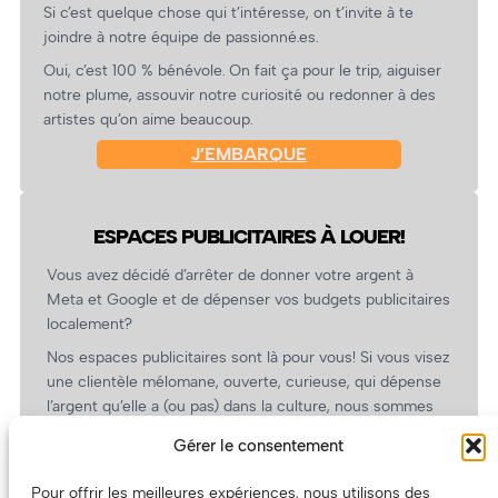
Si c’est quelque chose qui t’intéresse, on t’invite à te
joindre à notre équipe de passionné.es.
Oui, c’est 100 % bénévole. On fait ça pour le trip, aiguiser
notre plume, assouvir notre curiosité ou redonner à des
artistes qu’on aime beaucoup.
J’EMBARQUE
ESPACES PUBLICITAIRES À LOUER!
Vous avez décidé d’arrêter de donner votre argent à
Meta et Google et de dépenser vos budgets publicitaires
localement?
Nos espaces publicitaires sont là pour vous! Si vous visez
une clientèle mélomane, ouverte, curieuse, qui dépense
l’argent qu’elle a (ou pas) dans la culture, nous sommes
un partenaire de choix. En plus, on coûte pas cher!
Gérer le consentement
On prépare une grille tarifaire intéressante et on vous
revient.
Pour offrir les meilleures expériences, nous utilisons des