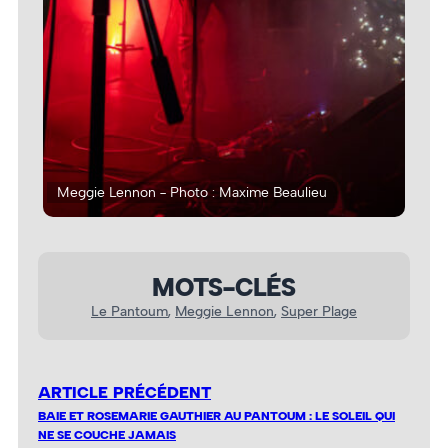
Meggie Lennon - Photo : Maxime Beaulieu
Meg
MOTS-CLÉS
Le Pantoum
, 
Meggie Lennon
, 
Super Plage
ARTICLE PRÉCÉDENT
BAIE ET ROSEMARIE GAUTHIER AU PANTOUM : LE SOLEIL QUI
NE SE COUCHE JAMAIS