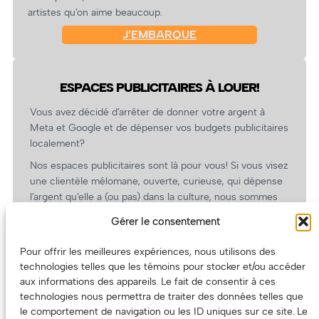
artistes qu’on aime beaucoup.
J’EMBARQUE
ESPACES PUBLICITAIRES À LOUER!
Vous avez décidé d’arrêter de donner votre argent à
Meta et Google et de dépenser vos budgets publicitaires
localement?
Nos espaces publicitaires sont là pour vous! Si vous visez
une clientèle mélomane, ouverte, curieuse, qui dépense
l’argent qu’elle a (ou pas) dans la culture, nous sommes
un partenaire de choix. En plus, on coûte pas cher!
Gérer le consentement
On prépare une grille tarifaire intéressante et on vous
revient.
Pour offrir les meilleures expériences, nous utilisons des
technologies telles que les témoins pour stocker et/ou accéder
(Oui, on va avoir des tarifs spéciaux pour vous, les
aux informations des appareils. Le fait de consentir à ces
artistes!)
technologies nous permettra de traiter des données telles que
le comportement de navigation ou les ID uniques sur ce site. Le