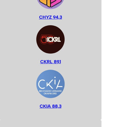
CHYZ 94,3
CKRL 89,1
CKIA 88,3