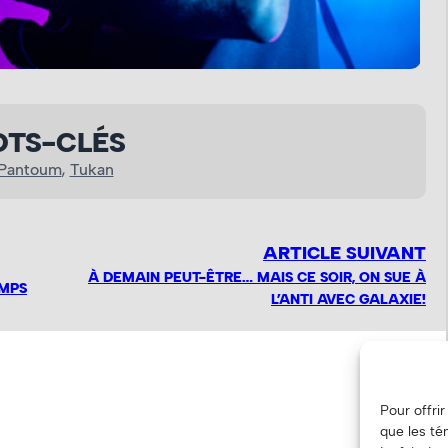
T
TS-CLÉS
 Pantoum
, 
Tukan
ARTICLE SUIVANT
À DEMAIN PEUT-ÊTRE… MAIS CE SOIR, ON SUE À
EMPS
L’ANTI AVEC GALAXIE!
Pour offri
que les té