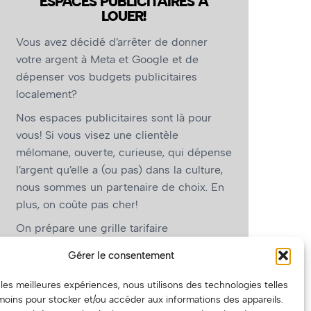
ESPACES PUBLICITAIRES À
LOUER!
ukan - Photo : Maxime Beaulieu
Vous avez décidé d’arrêter de donner
votre argent à Meta et Google et de
dépenser vos budgets publicitaires
localement?
Nos espaces publicitaires sont là pour
vous! Si vous visez une clientèle
mélomane, ouverte, curieuse, qui dépense
l’argent qu’elle a (ou pas) dans la culture,
nous sommes un partenaire de choix. En
plus, on coûte pas cher!
On prépare une grille tarifaire
intéressante et on vous revient.
Gérer le consentement
(Oui, on va avoir des tarifs spéciaux pour
r les meilleures expériences, nous utilisons des technologies telles
vous, les artistes!)
moins pour stocker et/ou accéder aux informations des appareils.