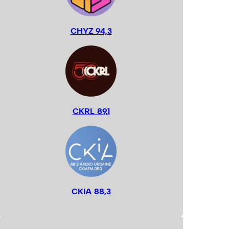
CHYZ 94,3
CKRL 89,1
CKIA 88,3