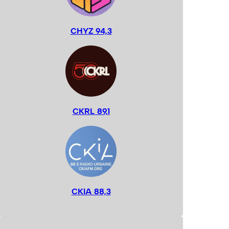
CHYZ 94,3
CKRL 89,1
CKIA 88,3