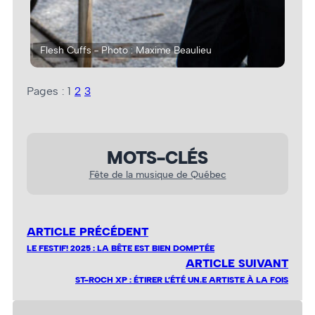
Flesh Cuffs - Photo : Maxime Beaulieu
Fle
Pages :
1
2
3
MOTS-CLÉS
Fête de la musique de Québec
ARTICLE PRÉCÉDENT
LE FESTIF! 2025 : LA BÊTE EST BIEN DOMPTÉE
ARTICLE SUIVANT
ST-ROCH XP : ÉTIRER L’ÉTÉ UN.E ARTISTE À LA FOIS