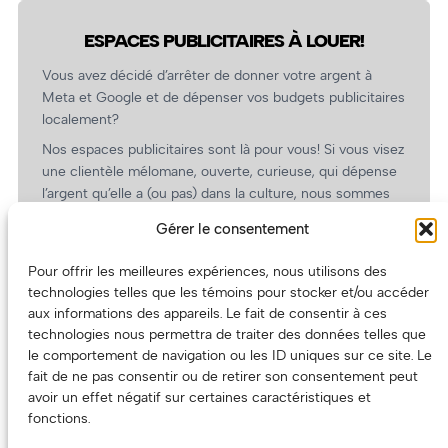
ESPACES PUBLICITAIRES À LOUER!
Vous avez décidé d’arrêter de donner votre argent à
Meta et Google et de dépenser vos budgets publicitaires
localement?
Nos espaces publicitaires sont là pour vous! Si vous visez
une clientèle mélomane, ouverte, curieuse, qui dépense
l’argent qu’elle a (ou pas) dans la culture, nous sommes
un partenaire de choix. En plus, on coûte pas cher!
Gérer le consentement
On prépare une grille tarifaire intéressante et on vous
revient.
Pour offrir les meilleures expériences, nous utilisons des
technologies telles que les témoins pour stocker et/ou accéder
(Oui, on va avoir des tarifs spéciaux pour vous, les
aux informations des appareils. Le fait de consentir à ces
artistes!)
technologies nous permettra de traiter des données telles que
le comportement de navigation ou les ID uniques sur ce site. Le
fait de ne pas consentir ou de retirer son consentement peut
avoir un effet négatif sur certaines caractéristiques et
fonctions.