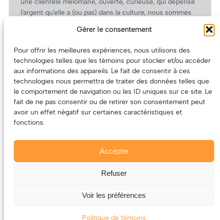
une clientèle mélomane, ouverte, curieuse, qui dépense
l’argent qu’elle a (ou pas) dans la culture, nous sommes
un partenaire de choix. En plus, on coûte pas cher!
Gérer le consentement
On prépare une grille tarifaire intéressante et on vous
revient.
Pour offrir les meilleures expériences, nous utilisons des
technologies telles que les témoins pour stocker et/ou accéder
(Oui, on va avoir des tarifs spéciaux pour vous, les
aux informations des appareils. Le fait de consentir à ces
artistes!)
technologies nous permettra de traiter des données telles que
le comportement de navigation ou les ID uniques sur ce site. Le
fait de ne pas consentir ou de retirer son consentement peut
avoir un effet négatif sur certaines caractéristiques et
fonctions.
Accepter
Refuser
© 2011-2025 – ECOUTEDONC.CA
Le contenu (texte et photos) appartient à ses créatrices et
Voir les préférences
créateurs.
Politique de témoins