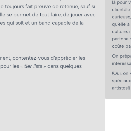
là pour v
e toujours fait preuve de retenue, sauf si
clientèl
elle se permet de tout faire, de jouer avec
curieuse
es qui soit et un band capable de la
qu’elle a
culture,
partenair
coûte pa
On prépar
ment, contentez-vous d’apprécier les
intéressa
 pour les
« tier lists »
dans quelques
(Oui, on 
spéciaux
artistes!)