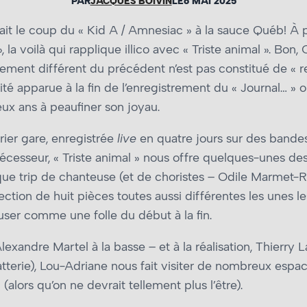
PAR
JACQUES BOIVIN
LE
6 MAI 2025
it le coup du « Kid A / Amnesiac » à la sauce Québ! À pei
 la voilà qui rapplique illico avec « Triste animal ». Bon, 
ment différent du précédent n’est pas constitué de « res
vité apparue à la fin de l’enregistrement du « Journal… »
eux ans à peaufiner son joyau.
crier gare, enregistrée
live
en quatre jours sur des band
décesseur, « Triste animal » nous offre quelques-unes de
ique trip de chanteuse (et de choristes – Odile Marmet
ection de huit pièces toutes aussi différentes les unes l
ser comme une folle du début à la fin.
xandre Martel à la basse – et à la réalisation, Thierry 
batterie), Lou-Adriane nous fait visiter de nombreux esp
alors qu’on ne devrait tellement plus l’être).