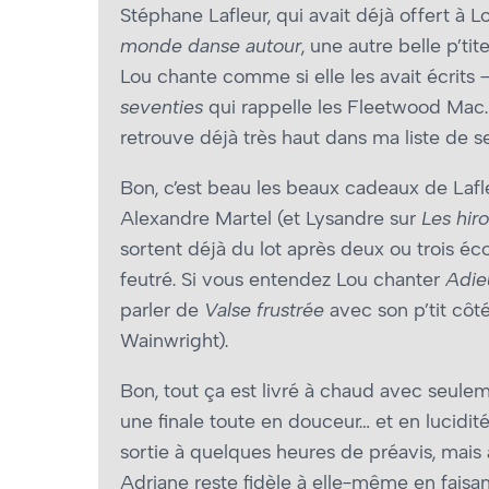
Stéphane Lafleur, qui avait déjà offert à L
monde danse autour
, une autre belle p’t
Lou chante comme si elle les avait écrits 
seventies
qui rappelle les Fleetwood Mac. 
retrouve déjà très haut dans ma liste de s
Bon, c’est beau les beaux cadeaux de Lafle
Alexandre Martel (et Lysandre sur
Les hir
sortent déjà du lot après deux ou trois éc
feutré. Si vous entendez Lou chanter
Adie
parler de
Valse frustrée
avec son p’tit côt
Wainwright).
Bon, tout ça est livré à chaud avec seule
une finale toute en douceur… et en lucidité
sortie à quelques heures de préavis, mais 
Adriane reste fidèle à elle-même en faisa