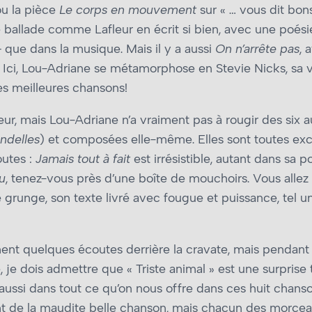
ou la pièce
Le corps en mouvement
sur « … vous dit bon
ite ballade comme Lafleur en écrit si bien, avec une poés
– que dans la musique. Mais il y a aussi
On n’arrête pas
, 
Ici, Lou-Adriane se métamorphose en Stevie Nicks, sa vo
es meilleures chansons!
ur, mais Lou-Adriane n’a vraiment pas à rougir des six a
ondelles
) et composées elle-même. Elles sont toutes exc
outes :
Jamais tout à fait
est irrésistible, autant dans sa 
u
, tenez-vous près d’une boîte de mouchoirs. Vous allez 
é grunge, son texte livré avec fougue et puissance, tel 
ment quelques écoutes derrière la cravate, mais pendan
, je dois admettre que « Triste animal » est une surprise 
aussi dans tout ce qu’on nous offre dans ces huit chanso
nt de la maudite belle chanson, mais chacun des morceau