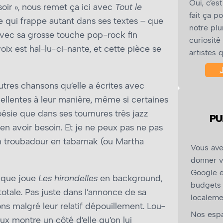
Oui, c’es
soir », nous remet ça ici avec
Tout le
fait ça po
ie qui frappe autant dans ses textes – que
notre plu
avec sa grosse touche pop-rock fin
curiosité
ix est hal-lu-ci-nante, et cette pièce se
artistes 
utres chansons qu’elle a écrites avec
ellentes à leur manière, même si certaines
poésie que dans ses tournures très jazz
PU
en avoir besoin. Et je ne peux pas ne pas
un troubadour en tabarnak (ou Martha
Vous ave
donner v
Google e
t que joue
Les hirondelles
en background,
budgets 
totale. Pas juste dans l’annonce de sa
localeme
ns malgré leur relatif dépouillement. Lou-
Nos espa
x montre un côté d’elle qu’on lui