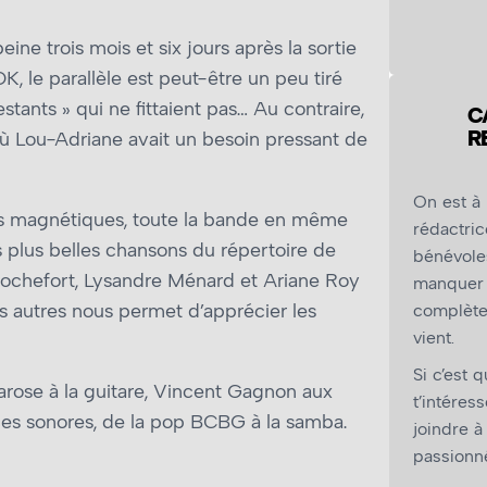
ne trois mois et six jours après la sortie
OK, le parallèle est peut-être un peu tiré
tants » qui ne fittaient pas… Au contraire,
C
R
 où Lou-Adriane avait un besoin pressant de
On est à
es magnétiques, toute la bande en même
rédactric
s plus belles chansons du répertoire de
bénévole
-Rochefort, Lysandre Ménard et Ariane Roy
manquer 
es autres nous permet d’apprécier les
complètem
vient.
Si c’est 
Larose à la guitare, Vincent Gagnon aux
t’intéress
aces sonores, de la pop BCBG à la samba.
joindre à
passionné