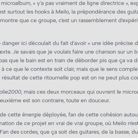
microalbum, « y’a pas vraiment de ligne directrice », e
est surtout les hooks à Meilo, la prépondérance des guitare
i montre que ce groupe, c’est un rassemblement d’expéri
e danger ici découlait du fait d’avoir « une idée précise 
texte. Je savais que je voulais faire une chanson sur un
pas que le bain est en train de déborder pis que ça va d
n à ce que le contexte soit clair, mais que le sens comple
 résultat de cette ritournelle pop est on ne peut plus co
olie2000
, mais ces deux morceaux qui ouvrent le micro
uxième est son contraire, toute en douceur.
an de cette énergie déployée, fan de cette cohésion aut
mation de ce projet en vrai de vrai groupe, où Meilo n’e
Fan des cordes, que ça soit des guitares, de la basse, du