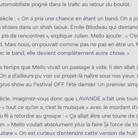
tomobiliste pogné dans le trafic au retour du boulot.
 siècle : « On a pris une chance en étant un band. On a j
is shows dans un shish taouk. Émile Bilodeau qui demande
 pis de rencontres », explique Julien. Meilo ajoute : « C’
Mais nous, on pouvait comme pas ne pas en être un. Mo
ec le band, elle devient complètement autre chose. »
ps que Meilo vivait un passage à vide. Il s’en allait à M
 a d’ailleurs pu voir ce projet-là naître sous nos yeux. U
 gros show au Festival OFF l’été dernier. Un premier sim
siècle. Imaginez-vous donc que LAVANDE a fait une toun
 tout ce qu’on a, c’est la musique » avec le mordant d’un
 fil à retordre au groupe : « Ça allait être une toune d
n. « Meilo voulait absolument plus la faire [à force de trav
tare ». On est curieux d’entendre cette version de hui