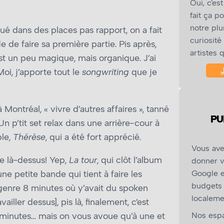
Oui, c’es
fait ça po
notre plu
oué dans des places pas rapport, on a fait
curiosité
 de faire sa première partie. Pis après,
artistes 
est un peu magique, mais organique. J’ai
i, j’apporte tout le
songwriting
que je
ontréal, « vivre d’autres affaires », tanné
PU
n p’tit set relax dans une arrière-cour à
ple,
Thérèse
, qui a été fort apprécié.
Vous ave
e là-dessus! Yep,
La tour
, qui clôt l’album
donner v
e petite bande qui tient à faire les
Google e
budgets 
e genre 8 minutes où y’avait du spoken
localeme
ailler dessus], pis là, finalement, c’est
t minutes… mais on vous avoue qu’à une et
Nos espa