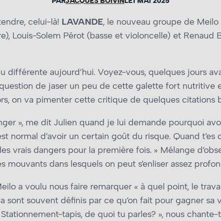
PAR
JACQUES BOIVIN
LE
1 MAI 2025
endre, celui-là!
LAVANDE
, le nouveau groupe de Meilo 
), Louis-Solem Pérot (basse et violoncelle) et Renaud Bel
différente aujourd’hui. Voyez-vous, quelques jours avant 
 question de jaser un peu de cette galette fort nutritiv
ors, on va pimenter cette critique de quelques citations 
er », me dit Julien quand je lui demande pourquoi avoir 
t normal d’avoir un certain goût du risque. Quand t’es da
 les vrais dangers pour la première fois. » Mélange d’o
es mouvants dans lesquels on peut s’enliser assez profo
Meilo a voulu nous faire remarquer « à quel point, le trava
a sont souvent définis par ce qu’on fait pour gagner sa 
 « Stationnement-tapis, de quoi tu parles? », nous chant