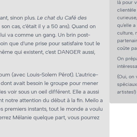
là pour v
clientèl
ant, sinon plus.
Le chat du Café des
curieuse
qu’elle a
son cas, c’était il y a 50 ans). Quand on
culture,
lui va comme un gang. Un brin post-
partenair
in que d’une prise pour satisfaire tout le
coûte pa
ême qui existent, c’est DANGER aussi,
On prépar
intéressa
lbum (avec Louis-Solem Pérot). L’autrice-
(Oui, on 
 dont avait besoin le groupe pour mener
spéciaux
s voir sous un oeil différent. Elle a aussi
artistes!)
 notre attention du début à la fin. Meilo a
premiers instants, tout le monde a voulu
 verrez Mélanie quelque part, vous pourrez