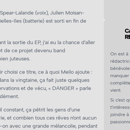
Spear-Lalande (voix), Julien Moisan-
les-Iles (batterie) est sorti en fin de
C
R
la sortie du EP, j’ai eu la chance d’aller
e et de ce projet devenu band
On est à
bien juteuses.
rédactric
bénévole
choisi ce titre, ce à quoi Meilo ajoute :
manquer 
ns la vingtaine, ça fait juste quelques
complètem
bservations et de vécu, « DANGER » parle
vient.
ndément.
Si c’est 
t’intéress
il constant, ça pétrit les gens d’une
joindre à
vie, et combien tous ces rêves n’ont aucun
passionné
e-t-on avec une grande mélancolie, pendant