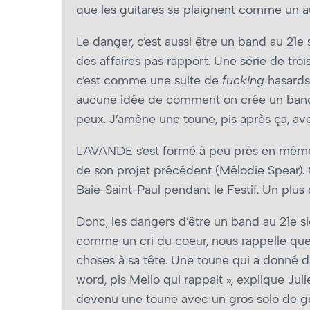
que les guitares se plaignent comme un au
Le danger, c’est aussi être un band au 21e
des affaires pas rapport. Une série de tro
c’est comme une suite de
fucking
hasards
aucune idée de comment on crée un band. 
peux. J’amène une toune, pis après ça, av
LAVANDE s’est formé à peu près en même tem
de son projet précédent (Mélodie Spear). On
Baie-Saint-Paul pendant le Festif. Un plus
Donc, les dangers d’être un band au 21e 
comme un cri du coeur, nous rappelle que «
choses à sa tête. Une toune qui a donné du
word, pis Meilo qui rappait », explique Julie
devenu une toune avec un gros solo de gui