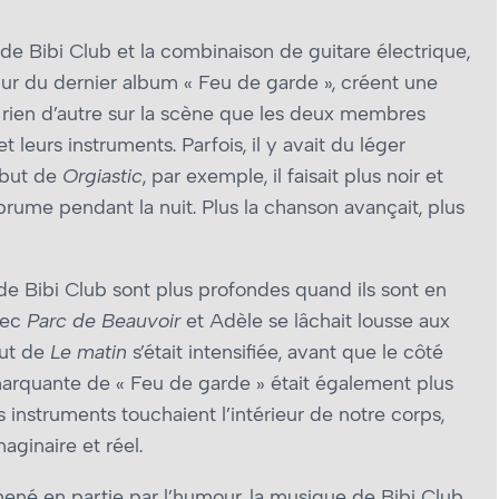
de Bibi Club et la combinaison de guitare électrique,
ur du dernier album « Feu de garde », créent une
it rien d’autre sur la scène que les deux membres
 leurs instruments. Parfois, il y avait du léger
ébut de
Orgiastic
, par exemple, il faisait plus noir et
 brume pendant la nuit. Plus la chanson avançait, plus
 de Bibi Club sont plus profondes quand ils sont en
vec
Parc de Beauvoir
et Adèle se lâchait lousse aux
but de
Le matin
s’était intensifiée, avant que le côté
arquante de « Feu de garde » était également plus
 instruments touchaient l’intérieur de notre corps,
maginaire et réel.
ené en partie par l’humour, la musique de Bibi Club