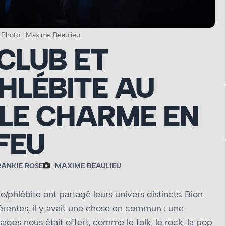
– Photo : Maxime Beaulieu
 CLUB ET
HLÉBITE AU
LE CHARME EN
FEU
RANKIE ROSE
MAXIME BEAULIEU
phlébite ont partagé leurs univers distincts. Bien
férentes, il y avait une chose en commun : une
ges nous était offert, comme le folk, le rock, la pop