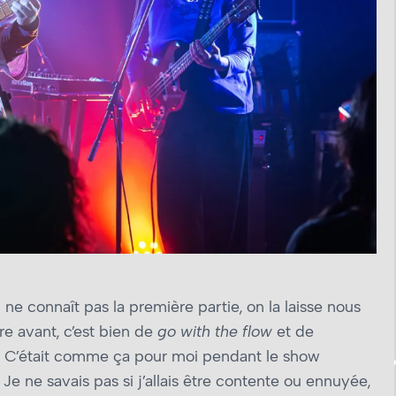
ne connaît pas la première partie, on la laisse nous
re avant, c’est bien de
go with the flow
et de
. C’était comme ça pour moi pendant le show
 Je ne savais pas si j’allais être contente ou ennuyée,