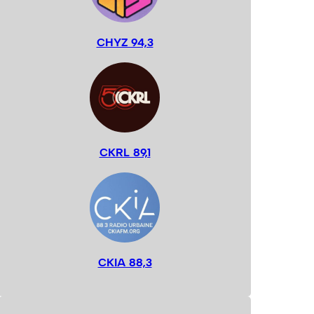
CHYZ 94,3
CKRL 89,1
CKIA 88,3