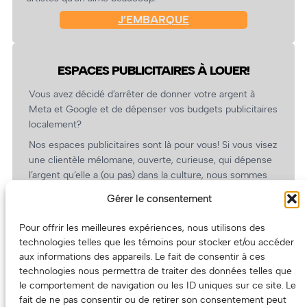
J’EMBARQUE
ESPACES PUBLICITAIRES À LOUER!
Vous avez décidé d’arrêter de donner votre argent à
Meta et Google et de dépenser vos budgets publicitaires
localement?
Nos espaces publicitaires sont là pour vous! Si vous visez
une clientèle mélomane, ouverte, curieuse, qui dépense
l’argent qu’elle a (ou pas) dans la culture, nous sommes
un partenaire de choix. En plus, on coûte pas cher!
Gérer le consentement
On prépare une grille tarifaire intéressante et on vous
revient.
Pour offrir les meilleures expériences, nous utilisons des
technologies telles que les témoins pour stocker et/ou accéder
(Oui, on va avoir des tarifs spéciaux pour vous, les
aux informations des appareils. Le fait de consentir à ces
artistes!)
technologies nous permettra de traiter des données telles que
le comportement de navigation ou les ID uniques sur ce site. Le
fait de ne pas consentir ou de retirer son consentement peut