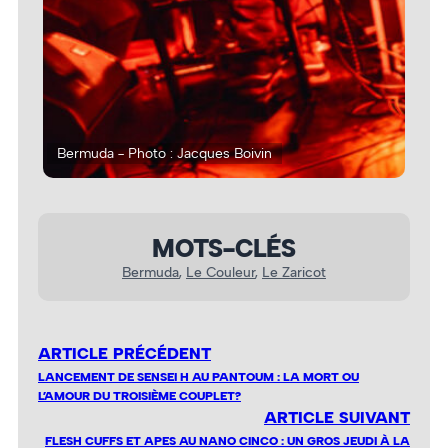
Bermuda - Photo : Jacques Boivin
Ber
MOTS-CLÉS
Bermuda
, 
Le Couleur
, 
Le Zaricot
ARTICLE PRÉCÉDENT
LANCEMENT DE SENSEI H AU PANTOUM : LA MORT OU
L’AMOUR DU TROISIÈME COUPLET?
ARTICLE SUIVANT
FLESH CUFFS ET APES AU NANO CINCO : UN GROS JEUDI À LA