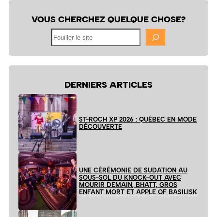
VOUS CHERCHEZ QUELQUE CHOSE?
Fouiller
le
site
DERNIERS ARTICLES
ST-ROCH XP 2026 : QUÉBEC EN MODE
DÉCOUVERTE
UNE CÉRÉMONIE DE SUDATION AU
SOUS-SOL DU KNOCK-OUT AVEC
MOURIR DEMAIN, BHATT, GROS
ENFANT MORT ET APPLE OF BASILISK