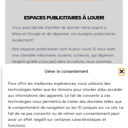
ESPACES PUBLICITAIRES À LOUER!
Vous avez décidé d’arrêter de donner votre argent à
Meta et Google et de dépenser vos budgets publicitaires
localement?
Nos espaces publicitaires sont là pour vous! Si vous visez
une clientèle mélomane, ouverte, curieuse, qui dépense
l’argent qu’elle a (ou pas) dans la culture, nous sommes
un partenaire de choix. En plus, on coûte pas cher!
Gérer le consentement
On prépare une grille tarifaire intéressante et on vous
revient.
Pour offrir les meilleures expériences, nous utilisons des
technologies telles que les témoins pour stocker et/ou accéder
(Oui, on va avoir des tarifs spéciaux pour vous, les
aux informations des appareils. Le fait de consentir à ces
artistes!)
technologies nous permettra de traiter des données telles que
le comportement de navigation ou les ID uniques sur ce site. Le
fait de ne pas consentir ou de retirer son consentement peut
avoir un effet négatif sur certaines caractéristiques et
fonctions.