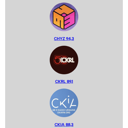
CHYZ 94,3
CKRL 89,1
CKIA 88,3