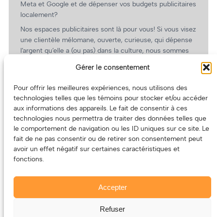
Meta et Google et de dépenser vos budgets publicitaires
localement?
Nos espaces publicitaires sont là pour vous! Si vous visez
une clientèle mélomane, ouverte, curieuse, qui dépense
l’argent qu’elle a (ou pas) dans la culture, nous sommes
un partenaire de choix. En plus, on coûte pas cher!
Gérer le consentement
On prépare une grille tarifaire intéressante et on vous
revient.
Pour offrir les meilleures expériences, nous utilisons des
technologies telles que les témoins pour stocker et/ou accéder
(Oui, on va avoir des tarifs spéciaux pour vous, les
aux informations des appareils. Le fait de consentir à ces
artistes!)
technologies nous permettra de traiter des données telles que
le comportement de navigation ou les ID uniques sur ce site. Le
fait de ne pas consentir ou de retirer son consentement peut
avoir un effet négatif sur certaines caractéristiques et
fonctions.
Accepter
Refuser