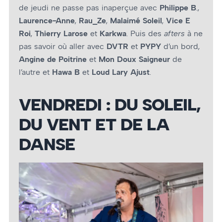
de jeudi ne passe pas inaperçue avec
Philippe B
.,
Laurence-Anne
,
Rau_Ze
,
Malaimé Soleil
,
Vice E
Roi
,
Thierry Larose
et
Karkwa
. Puis des
afters
à ne
pas savoir où aller avec
DVTR
et
PYPY
d’un bord,
Angine de Poitrine
et
Mon Doux Saigneur
de
l’autre et
Hawa B
et
Loud Lary Ajust
.
VENDREDI : DU SOLEIL,
DU VENT ET DE LA
DANSE