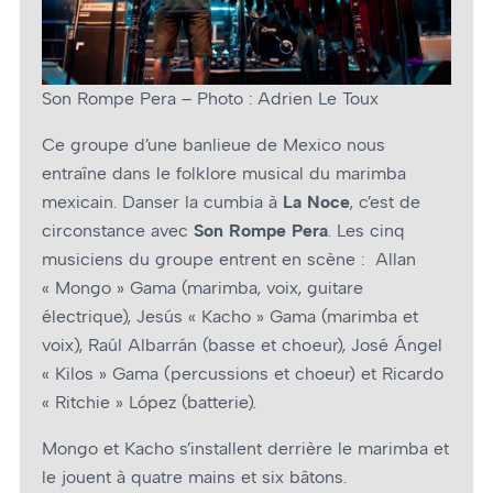
Son Rompe Pera – Photo : Adrien Le Toux
Ce groupe d’une banlieue de Mexico nous
entraîne dans le folklore musical du marimba
mexicain. Danser la cumbia à
La Noce
, c’est de
circonstance avec
Son Rompe Pera
. Les cinq
musiciens du groupe entrent en scène : Allan
« Mongo » Gama (marimba, voix, guitare
électrique), Jesús « Kacho » Gama (marimba et
voix), Raúl Albarrán (basse et chœur), José Ángel
« Kilos » Gama (percussions et choeur) et Ricardo
« Ritchie » López (batterie).
Mongo et Kacho s’installent derrière le marimba et
le jouent à quatre mains et six bâtons.