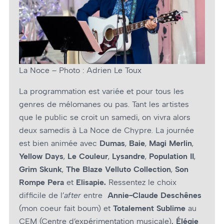
La Noce – Photo : Adrien Le Toux
La programmation est variée et pour tous les
genres de mélomanes ou pas. Tant les artistes
que le public se croit un samedi, on vivra alors
deux samedis à La Noce de Chypre. La journée
est bien animée avec
Dumas
,
Baie
,
Magi Merlin
,
Yellow Days
,
Le Couleur
,
Lysandre
,
Population II
,
Grim Skunk
,
The Blaze Velluto Collection
,
Son
Rompe Pera
et
Elisapie.
Ressentez le choix
difficile de l’
after
entre
Annie-Claude Deschênes
(mon cœur fait boum) et
Totalement Sublime
au
CEM (Centre d’expérimentation musicale)
, Élégie