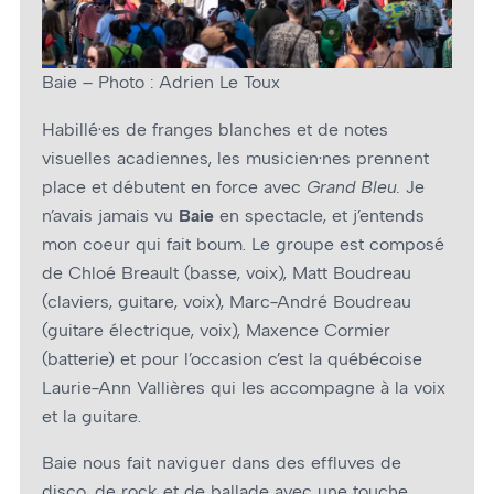
Baie – Photo : Adrien Le Toux
Habillé·es de franges blanches et de notes
visuelles acadiennes, les musicien·nes prennent
place et débutent en force avec
Grand Bleu.
Je
n’avais jamais vu
Baie
en spectacle, et j’entends
mon cœur qui fait boum. Le groupe est composé
de Chloé Breault (basse, voix), Matt Boudreau
(claviers, guitare, voix), Marc-André Boudreau
(guitare électrique, voix), Maxence Cormier
(batterie) et pour l’occasion c’est la québécoise
Laurie-Ann Vallières qui les accompagne à la voix
et la guitare.
Baie nous fait naviguer dans des effluves de
disco, de rock et de ballade avec une touche