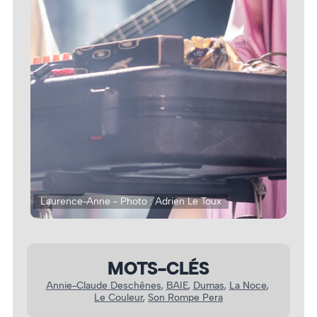
Laurence-Anne - Photo : Adrien Le Toux
Lau
MOTS-CLÉS
Annie-Claude Deschênes
, 
BAIE
, 
Dumas
, 
La Noce
, 
Le Couleur
, 
Son Rompe Pera