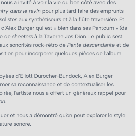
 nous a invité à voir la vie du bon côté avec des
try dans le ravin
pour plus tard faire des emprunts
istes aux synthétiseurs et à la flûte traversière. Et
t d’Alex Burger qui est « bien dans ses Pantoum » (da
te de
shooters
à la Taverne Jos Dion. Le public s’est
aux sonorités rock-rétro de
Pente descendante
et de
ransition pour incorporer quelques pièces de l’album
voyées d’Eliott Durocher-Bundock, Alex Burger
imer sa reconnaissance et de contextualiser les
rée, l’artiste nous a offert un généreux rappel pour
on
.
uer et nous a démontré qu’on peut explorer le style
ature sonore.