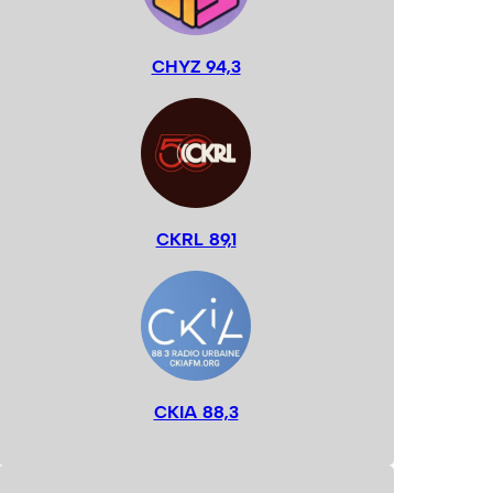
CHYZ 94,3
CKRL 89,1
CKIA 88,3