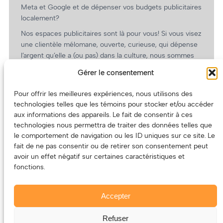
Meta et Google et de dépenser vos budgets publicitaires
localement?
Nos espaces publicitaires sont là pour vous! Si vous visez
une clientèle mélomane, ouverte, curieuse, qui dépense
l’argent qu’elle a (ou pas) dans la culture, nous sommes
un partenaire de choix. En plus, on coûte pas cher!
Gérer le consentement
On prépare une grille tarifaire intéressante et on vous
revient.
Pour offrir les meilleures expériences, nous utilisons des
technologies telles que les témoins pour stocker et/ou accéder
(Oui, on va avoir des tarifs spéciaux pour vous, les
aux informations des appareils. Le fait de consentir à ces
artistes!)
technologies nous permettra de traiter des données telles que
le comportement de navigation ou les ID uniques sur ce site. Le
fait de ne pas consentir ou de retirer son consentement peut
avoir un effet négatif sur certaines caractéristiques et
fonctions.
Accepter
Refuser