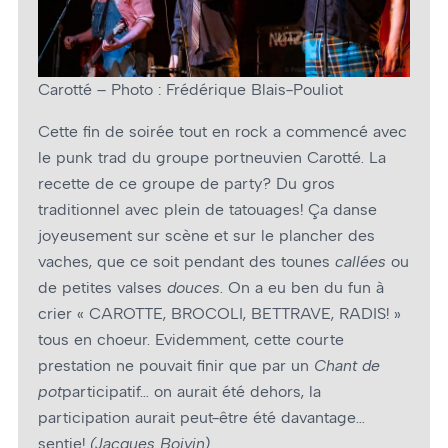
Carotté – Photo : Frédérique Blais-Pouliot
Cette fin de soirée tout en rock a commencé avec
le punk trad du groupe portneuvien Carotté. La
recette de ce groupe de party? Du gros
traditionnel avec plein de tatouages! Ça danse
joyeusement sur scène et sur le plancher des
vaches, que ce soit pendant des tounes
callées
ou
de petites valses
douces
. On a eu ben du fun à
crier « CAROTTE, BROCOLI, BETTRAVE, RADIS! »
tous en choeur. Evidemment, cette courte
prestation ne pouvait finir que par un
Chant de
pot
participatif… on aurait été dehors, la
participation aurait peut-être été davantage…
sentie!
(Jacques Boivin)