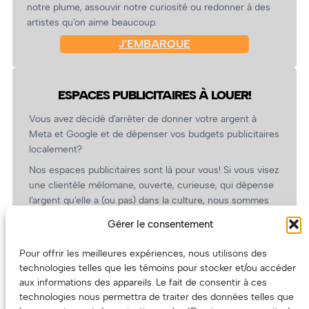
notre plume, assouvir notre curiosité ou redonner à des
artistes qu’on aime beaucoup.
J’EMBARQUE
ESPACES PUBLICITAIRES À LOUER!
Vous avez décidé d’arrêter de donner votre argent à
Meta et Google et de dépenser vos budgets publicitaires
localement?
Nos espaces publicitaires sont là pour vous! Si vous visez
une clientèle mélomane, ouverte, curieuse, qui dépense
l’argent qu’elle a (ou pas) dans la culture, nous sommes
un partenaire de choix. En plus, on coûte pas cher!
Gérer le consentement
On prépare une grille tarifaire intéressante et on vous
revient.
Pour offrir les meilleures expériences, nous utilisons des
technologies telles que les témoins pour stocker et/ou accéder
(Oui, on va avoir des tarifs spéciaux pour vous, les
aux informations des appareils. Le fait de consentir à ces
artistes!)
technologies nous permettra de traiter des données telles que