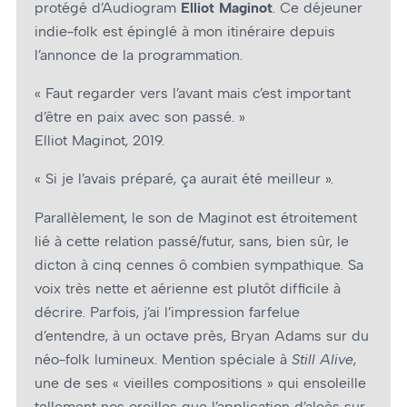
protégé d’Audiogram
Elliot Maginot
. Ce déjeuner
indie-folk est épinglé à mon itinéraire depuis
l’annonce de la programmation.
« Faut regarder vers l’avant mais c’est important
d’être en paix avec son passé. »
Elliot Maginot, 2019.
« Si je l’avais préparé, ça aurait été meilleur ».
Parallèlement, le son de Maginot est étroitement
lié à cette relation passé/futur, sans, bien sûr, le
dicton à cinq cennes ô combien sympathique. Sa
voix très nette et aérienne est plutôt difficile à
décrire. Parfois, j’ai l’impression farfelue
d’entendre, à un octave près, Bryan Adams sur du
néo-folk lumineux. Mention spéciale à
Still Alive
,
une de ses « vieilles compositions » qui ensoleille
tellement nos oreilles que l’application d’aloès sur