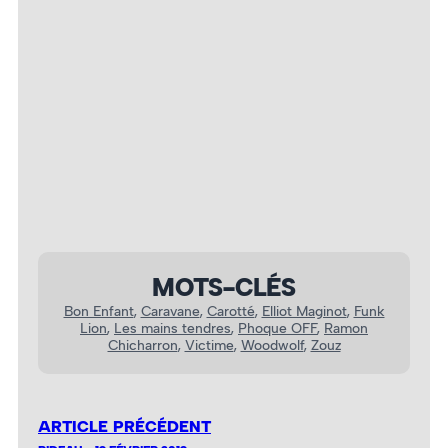
Elliot Maginot – Photo : Frédérique Blais-
Pouliot
MOTS-CLÉS
Bon Enfant
, 
Caravane
, 
Carotté
, 
Elliot Maginot
, 
Funk
Lion
, 
Les mains tendres
, 
Phoque OFF
, 
Ramon
Chicharron
, 
Victime
, 
Woodwolf
, 
Zouz
ARTICLE PRÉCÉDENT