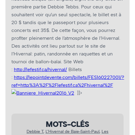
première partie Debbie Tebbs. Pour ceux qui
souhaitent voir qu’un seul spectacle, le billet est à
20 $ tandis que le passeport pour plusieurs
concerts est 35$. De cette façon, vous pourrez
profiter pleinement de l’atmosphère de l’Hivernal.
Des activités ont lieu partout sur le site de
l’Hivernal: patin, randonnée en raquettes et un
tournoi de ballon-balai. Site Web
:
http://lefestif.ca/hivernal/
Billets
:
https://lepointdevente.com/billets/FES160227001/?
ref=http%3A%2F%2Flefestif.ca%2Fhivernal%2F
]]>
MOTS-CLÉS
Debbie T
, 
L’Hivernal de Baie-Saint-Paul
, 
Les