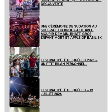
ST-ROCH XP 2026 : QUÉBEC EN MODE
lignée de la
DÉCOUVERTE
pop synthé
des
premières
UNE CÉRÉMONIE DE SUDATION AU
chansons de
SOUS-SOL DU KNOCK-OUT AVEC
MOURIR DEMAIN, BHATT, GROS
l’album, mais
ENFANT MORT ET APPLE OF BASILISK
c’est une
sublime
pièce qui à
FESTIVAL D’ÉTÉ DE QUÉBEC 2026 –
sa place
UN P’TIT BILAN PERSONNEL…
dans cet
album.
FESTIVAL D’ÉTÉ DE QUÉBEC – 19
JUILLET 2026