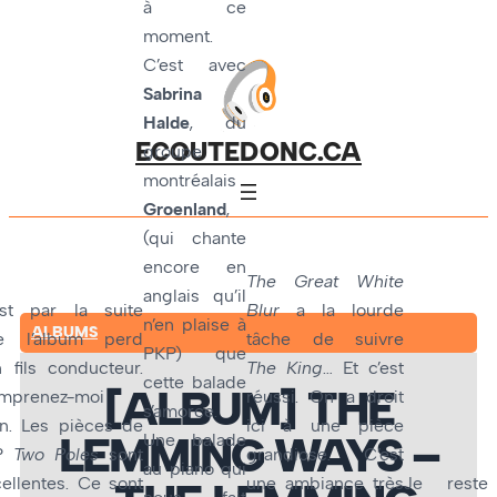
à ce
moment.
C’est avec
Sabrina
Halde
, du
ECOUTEDONC.CA
groupe
montréalais
Groenland
,
(qui chante
encore en
The Great White
anglais qu’il
est par la suite
Blur
a la lourde
n’en plaise à
ALBUMS
e l’album perd
tâche de suivre
PKP) que
 fils conducteur.
The King
… Et c’est
cette balade
[ALBUM] THE
mprenez-moi
réussi. On a droit
s’amorce.
en. Les pièces de
ici à une pièce
LEMMING WAYS –
Une balade
EP
Two Poles
sont
grandiose. C’est
au piano qui
ellentes. Ce sont
une ambiance très
Je reste