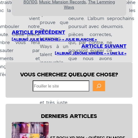
80/100
, 
Music Mansion Records
, 
The Lemming
ntraste. C’est
l’atmosphère que
sur scène
émouvante,
Ways
nc la pièce
Ride
dégage cette
dans les
qui nous
ui vient
oeuvre. L’album se
prochains
prouve que
ambouler notre
poursuit avec deux
mois.
The
ARTICLE PRÉCÉDENT
oute. Cette pièce
pièces correctes,
Lemming
[ALBUM] JULIE BLANCHE – « JULIE BLANCHE »
mbre vous fera
qui, par contre, ne
ARTICLE SUIVANT
Ways à un
rsauter par
pourront égaler ce
[ALBUM] JÉRÔME MINIÈRE – « UNE ÎLE »
talent
oments et
que nous avons
incroyable.
angera l’ambiance
vécu avec
The
Les voix
VOUS CHERCHEZ QUELQUE CHOSE?
l’écoute.
King
et
The Great
sont
White Blur
.
Fouiller
parfaitement
le
harmonisées
site
et très juste.
Certes,
DERNIERS ARTICLES
cette pièce
n’est pas
dans la