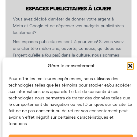
ESPACES PUBLICITAIRES À LOUER!
Vous avez décidé d’arrêter de donner votre argent à
Meta et Google et de dépenser vos budgets publicitaires
localement?
Nos espaces publicitaires sont là pour vous! Si vous visez
une clientèle mélomane, ouverte, curieuse, qui dépense
l’argent qu’elle a (ou pas) dans la culture, nous sommes
un partenaire de choix. En plus, on coûte pas cher!
Gérer le consentement
On prépare une grille tarifaire intéressante et on vous
revient.
Pour offrir les meilleures expériences, nous utilisons des
technologies telles que les témoins pour stocker et/ou accéder
(Oui, on va avoir des tarifs spéciaux pour vous, les
aux informations des appareils. Le fait de consentir à ces
artistes!)
technologies nous permettra de traiter des données telles que
le comportement de navigation ou les ID uniques sur ce site. Le
fait de ne pas consentir ou de retirer son consentement peut
avoir un effet négatif sur certaines caractéristiques et
fonctions.